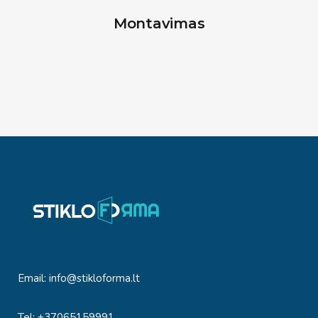
Montavimas
Email:
info@stikloforma.lt
Tel: +37065159991