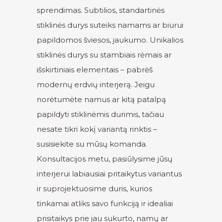
sprendimas. Subtilios, standartinės
stiklinės durys suteiks namams ar biurui
papildomos šviesos, jaukumo. Unikalios
stiklinės durys su stambiais rėmais ar
išskirtiniais elementais – pabrėš
modernų erdvių interjerą. Jeigu
norėtumėte namus ar kitą patalpą
papildyti stiklinėmis durimis, tačiau
nesate tikri kokį variantą rinktis –
susisiekite su mūsų komanda.
Konsultacijos metu, pasiūlysime jūsų
interjerui labiausiai pritaikytus variantus
ir suprojektuosime duris, kurios
tinkamai atliks savo funkciją ir idealiai
prisitaikys prie jau sukurto, namų ar