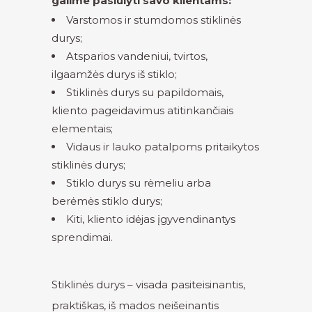
galime pasiūlyti savo klientams:
Varstomos ir stumdomos stiklinės
durys;
Atsparios vandeniui, tvirtos,
ilgaamžės durys iš stiklo;
Stiklinės durys su papildomais,
kliento pageidavimus atitinkančiais
elementais;
Vidaus ir lauko patalpoms pritaikytos
stiklinės durys;
Stiklo durys su rėmeliu arba
berėmės stiklo durys;
Kiti, kliento idėjas įgyvendinantys
sprendimai.
Stiklinės durys – visada pasiteisinantis,
praktiškas, iš mados neišeinantis