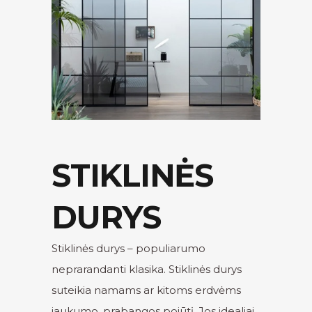
STIKLINĖS
DURYS
Stiklinės durys – populiarumo
neprarandanti klasika. Stiklinės durys
suteikia namams ar kitoms erdvėms
jaukumo, prabangos pojūtį. Jos idealiai