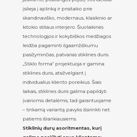
įsilieja į aplinką ir prisitaiko prie
skandinaviško, modernaus, klasikinio ar
kitokio stiliaus interjero. Šiuolaikinės
technologijos ir kokybiškos medžiagos
leidžia pagaminti ilgaamžiškumu
pasižyminčias, patvarias stiklines duris.
„
Stiklo forma
“ projektuoja ir gamina
stiklines duris, atsižvelgiant į
individualius kliento poreikius. Šiais
laikais, stiklines duris galima papildyti
įvairiomis detalėmis, tad garantuojame
– tinkamą variantą pavyks išsirinkti net
patiems išrankiausiems.
Stiklinių durų asoritmentas, kurį