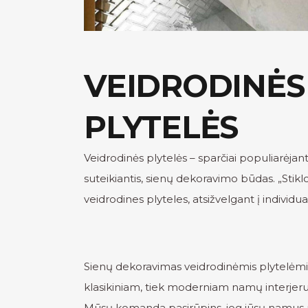
VEIDRODINĖS
PLYTELĖS
Veidrodinės plytelės – sparčiai populiarėja
suteikiantis, sienų dekoravimo būdas.
„
Stikl
veidrodines plyteles, atsižvelgant į individua
Sienų dekoravimas veidrodinėmis plytelėmi
klasikiniam, tiek moderniam namų interjerui
Mūsų komanda pasirūpins, jog jūsų namus p