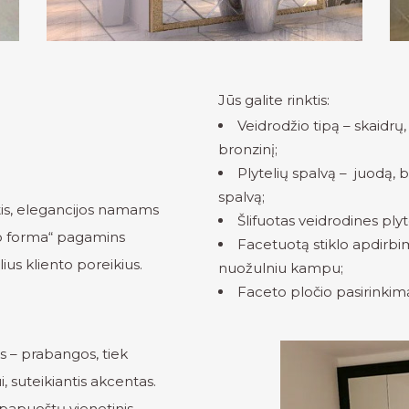
Jūs galite rinktis:
Veidrodžio tipą – skaidrų,
bronzinį;
Plytelių spalvą – juodą, b
spalvą;
ntis, elegancijos namams
Šlifuotas veidrodines plyt
o forma
“ pagamins
Facetuotą stiklo apdirbi
lius kliento poreikius.
nuožulniu kampu;
Faceto pločio pasirinkimą
s – prabangos, tiek
, suteikiantis akcentas.
apuoštų vienetinis,