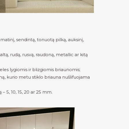
 matinį, sendintą, tonuotą pilką, auksinį,
altą, rudą, rusvą, raudoną, metallic ar kitą
eles lygiomis ir blizgiomis briaunomis;
mą, kurio metu stiklo briauna nušlifuojama
 – 5, 10, 15, 20 ar 25 mm.