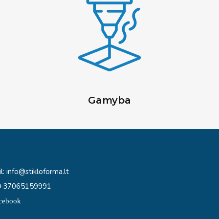
Gamyba
l:
info@stikloforma.lt
: +37065159991
cebook